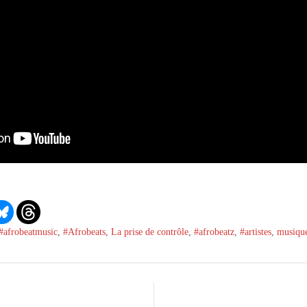
#afrobeatmusic
,
#Afrobeats
,
La prise de contrôle
,
#afrobeatz
,
#artistes
,
musiqu