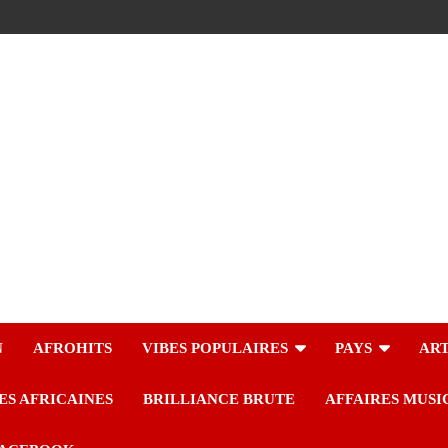
N
AFROHITS
VIBES POPULAIRES
PAYS
ART
ES AFRICAINES
BRILLIANCE BRUTE
AFFAIRES MUSI