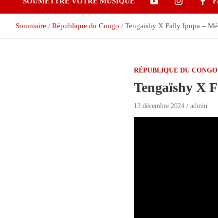
SOUMETTRE VOTRE MUSIQUE
F
Sommaire
République du Congo
Tengaïshy X Fally Ipupa – M
RÉPUBLIQUE DU CONGO
Tengaïshy X F
13 décembre 2024
admin