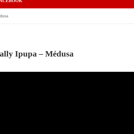
ACEBOOK
édusa
ally Ipupa – Médusa