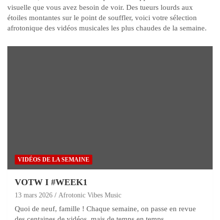
visuelle que vous avez besoin de voir. Des tueurs lourds aux
étoiles montantes sur le point de souffler, voici votre sélection
afrotonique des vidéos musicales les plus chaudes de la semaine.
VIDÉOS DE LA SEMAINE
VOTW I #WEEK1
13 mars 2026
Afrotonic Vibes Music
Quoi de neuf, famille ! Chaque semaine, on passe en revue
des centaines de vidéos, mais de temps en temps...