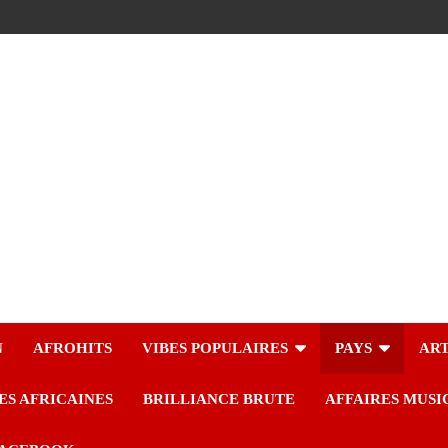
N
AFROHITS
VIBES POPULAIRES
PAYS
ART
ES AFRICAINES
BRILLIANCE BRUTE
AFFAIRES MUSI