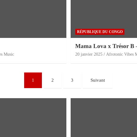
RÉPUBLIQUE DU CONGO
Mama Lova x Trésor B 
es Music
20 janvier 2025
Afrotonic Vibes 
1
2
3
Suivant