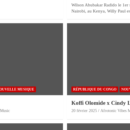
Wilson Abubakar Radido le 1er 
Nairobi, au Kenya, Willy Paul es
OUVELLE MUSIQUE
RÉPUBLIQUE DU CONGO
NOU
Koffi Olomide x Cindy L
 Music
20 février 2025
Afrotonic Vibes 