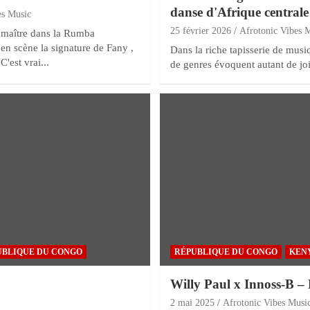
danse d'Afrique centrale
es Music
25 février 2026
Afrotonic Vibes 
e maître dans la Rumba
en scène la signature de Fany ,
Dans la riche tapisserie de musi
C'est vrai...
de genres évoquent autant de joi
UBLIQUE DU CONGO
RÉPUBLIQUE DU CONGO
KEN
Willy Paul x Innoss-B – 
2 mai 2025
Afrotonic Vibes Musi