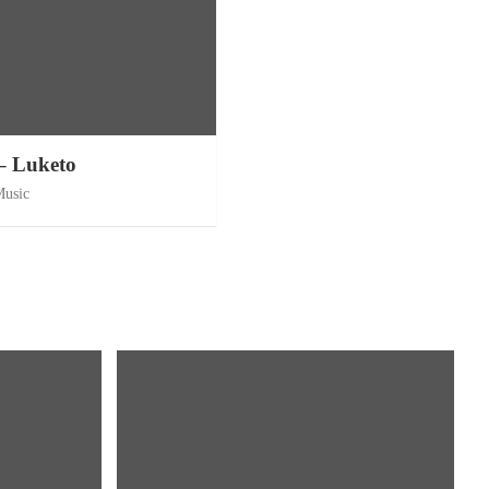
– Luketo
Music