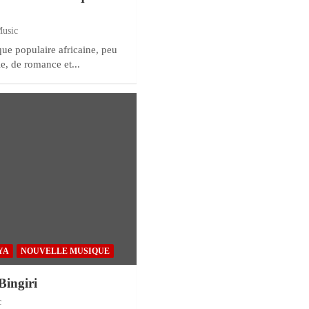
Music
que populaire africaine, peu
e, de romance et...
YA
NOUVELLE MUSIQUE
Bingiri
c