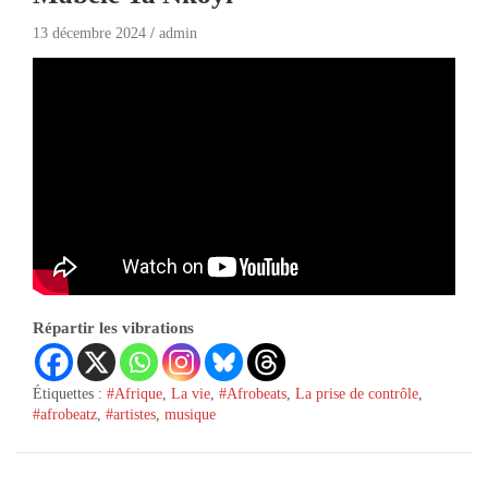
13 décembre 2024
admin
Répartir les vibrations
Étiquettes :
#Afrique
,
La vie
,
#Afrobeats
,
La prise de contrôle
,
#afrobeatz
,
#artistes
,
musique