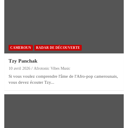
CAMEROUN
RADAR DE DÉCOUVERTE
Tzy Panchak
10 avril 2026
Afrotonic Vibes Music
Si vous voulez comprendre l'âme de l'Afro-pop camerounais,
vous devez écouter Tzy...