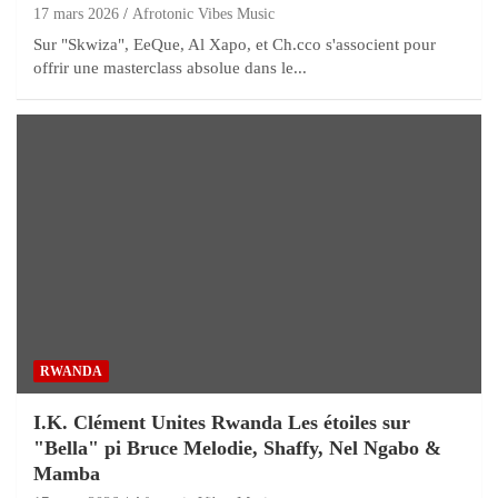
17 mars 2026
Afrotonic Vibes Music
Sur "Skwiza", EeQue, Al Xapo, et Ch.cco s'associent pour
offrir une masterclass absolue dans le...
RWANDA
I.K. Clément Unites Rwanda Les étoiles sur
"Bella" pi Bruce Melodie, Shaffy, Nel Ngabo &
Mamba