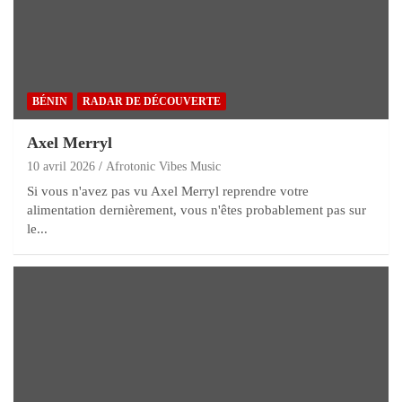
BÉNIN
RADAR DE DÉCOUVERTE
Axel Merryl
10 avril 2026
Afrotonic Vibes Music
Si vous n'avez pas vu Axel Merryl reprendre votre
alimentation dernièrement, vous n'êtes probablement pas sur
le...