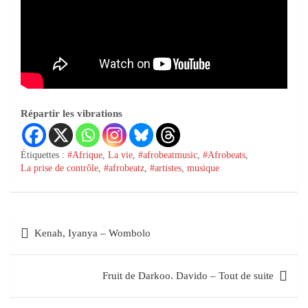
Répartir les vibrations
Étiquettes :
#Afrique
,
La vie
,
#afrobeatmusic
,
#Afrobeats
,
La prise de contrôle
,
#afrobeatz
,
#artistes
,
musique
Kenah, Iyanya – Wombolo
Fruit de Darkoo. Davido – Tout de suite