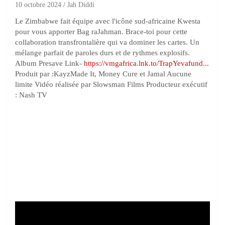
10 octobre 2024
Jah Diddi
Le Zimbabwe fait équipe avec l'icône sud-africaine Kwesta
pour vous apporter Bag raJahman. Brace-toi pour cette
collaboration transfrontalière qui va dominer les cartes. Un
mélange parfait de paroles durs et de rythmes explosifs.
Album Presave Link-
https://vmgafrica.lnk.to/TrapYevafund...
Produit par :KayzMade It, Money Cure et Jamal Aucune
limite Vidéo réalisée par Slowsman Films Producteur exécutif
: Nash TV