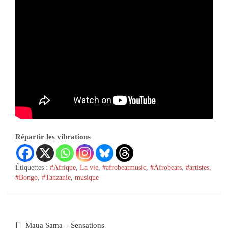
Répartir les vibrations
Étiquettes :
#Afrique
,
La vie
,
#afrobeatmusic
,
#Afrobeats
,
#artistes
,
#Bongo
,
#Tanzanie
,
musique
Maua Sama – Sensations