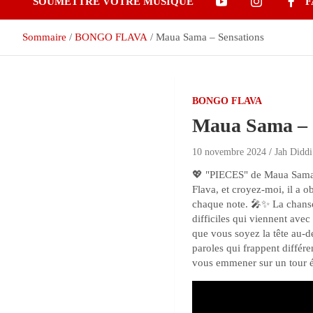
SOUMETTRE VOTRE MUSIQUE
F
Sommaire
BONGO FLAVA
Maua Sama – Sensations
BONGO FLAVA
Maua Sama – 
10 novembre 2024
Jah Diddi
💖 "PIECES" de Maua Sama e
Flava, et croyez-moi, il a 
chaque note. 🎤✨ La chanson
difficiles qui viennent avec
que vous soyez la tête au-d
paroles qui frappent différ
vous emmener sur un tour é