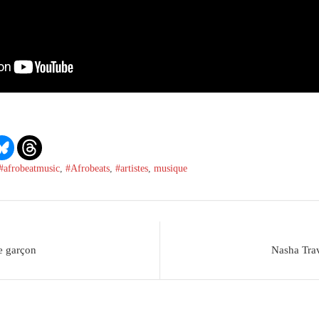
#afrobeatmusic
,
#Afrobeats
,
#artistes
,
musique
e garçon
Nasha Trav