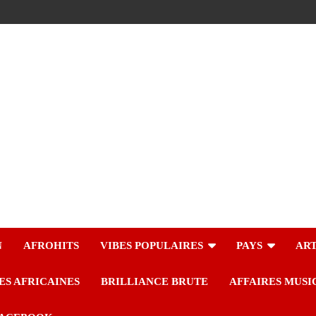
N
AFROHITS
VIBES POPULAIRES
PAYS
ART
ES AFRICAINES
BRILLIANCE BRUTE
AFFAIRES MUSI