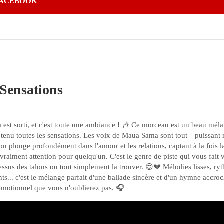
ACEBOOK
Sensations
st sorti, et c'est toute une ambiance ! 🎶 Ce morceau est un beau mél
obtenu toutes les sensations. Les voix de Maua Sama sont tout—puissant 
 plonge profondément dans l'amour et les relations, captant à la fois l
 vraiment attention pour quelqu'un. C'est le genre de piste qui vous fait 
essus des talons ou tout simplement la trouver. 😍💔 Mélodies lisses, ry
ents... c'est le mélange parfait d'une ballade sincère et d'un hymne acc
motionnel que vous n'oublierez pas. 🎧