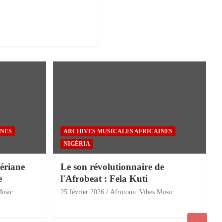
INES
ARCHIVES MUSICALES AFRICAINES
NIGÉRIA
ériane
Le son révolutionnaire de
e
l'Afrobeat : Fela Kuti
Music
25 février 2026
Afrotonic Vibes Music