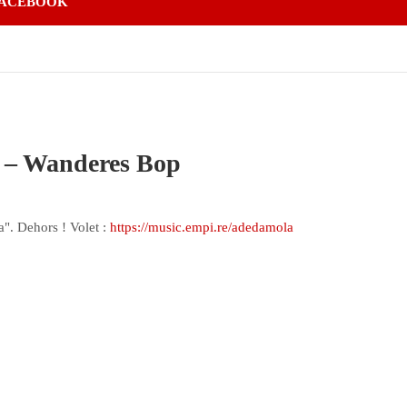
ACEBOOK
– Wanderes Bop
". Dehors ! Volet :
https://music.empi.re/adedamola