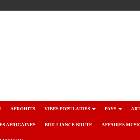
N
AFROHITS
VIBES POPULAIRES
PAYS
ART
ES AFRICAINES
BRILLIANCE BRUTE
AFFAIRES MUSI