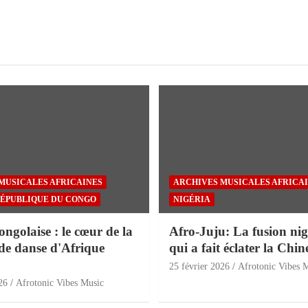
MUSICALES AFRICAINES
ARCHIVES MUSICALES AFRICA
ÉPUBLIQUE DU CONGO
NIGÉRIA
golaise : le cœur de la
Afro-Juju: La fusion nig
de danse d'Afrique
qui a fait éclater la Chin
25 février 2026
Afrotonic Vibes 
26
Afrotonic Vibes Music