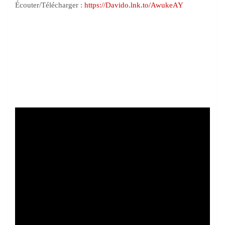
Écouter/Télécharger :
https://Davido.lnk.to/AwukeAY