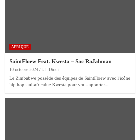
AFRIQUE
SaintFloew Feat. Kwesta – Sac RaJahman
10 octobre 2024
Jah Diddi
Le Zimbabwe possède des équipes de SaintFloew avec l'icône
hip hop sud-africaine Kwesta pour vous apporter...