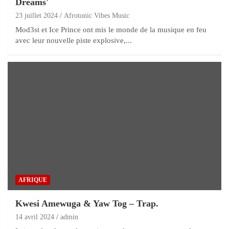
Dreams'
23 juillet 2024
Afrotonic Vibes Music
Mod3st et Ice Prince ont mis le monde de la musique en feu
avec leur nouvelle piste explosive,...
AFRIQUE
Kwesi Amewuga & Yaw Tog – Trap.
14 avril 2024
admin