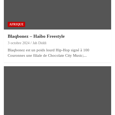
AFRIQUE
Blaqbonez – Haibo Freestyle
3 octobre 2024
Jah Diddi
Blaqbonez est un poids lourd Hip-Hop signé à 100
Couronnes une filiale de Chocolate City Music;...