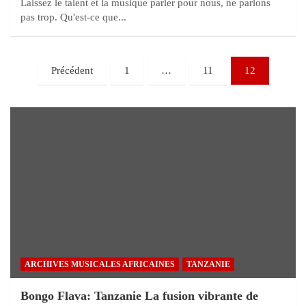
Laissez le talent et la musique parler pour nous, ne parlons
pas trop. Qu'est-ce que...
Précédent
1
…
11
12
ARCHIVES MUSICALES AFRICAINES
TANZANIE
Bongo Flava: Tanzanie La fusion vibrante de