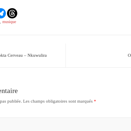
s
,
musique
okta Cerveau – Nkuwulira
O
ntaire
 pas publiée.
Les champs obligatoires sont marqués
*