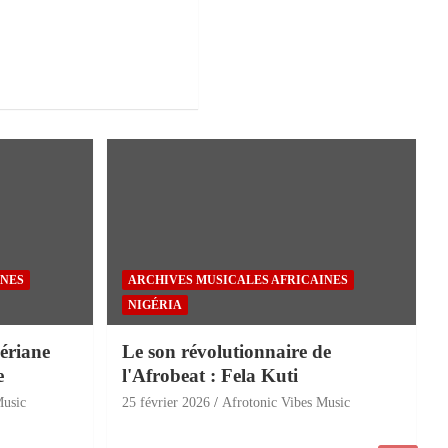
INES
ARCHIVES MUSICALES AFRICAINES
NIGÉRIA
ériane
Le son révolutionnaire de
e
l'Afrobeat : Fela Kuti
Music
25 février 2026
Afrotonic Vibes Music