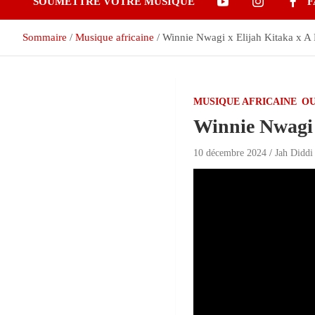
SOUMETTRE VOTRE MUSIQUE
F
Sommaire
Musique africaine
Winnie Nwagi x Elijah Kitaka x A P
MUSIQUE AFRICAINE
O
Winnie Nwagi x
10 décembre 2024
Jah Diddi