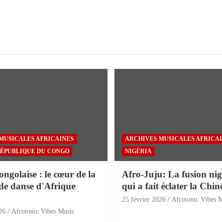
MUSICALES AFRICAINES
ARCHIVES MUSICALES AFRICA
ÉPUBLIQUE DU CONGO
NIGÉRIA
golaise : le cœur de la
Afro-Juju: La fusion nig
de danse d'Afrique
qui a fait éclater la Chin
25 février 2026
Afrotonic Vibes 
26
Afrotonic Vibes Music