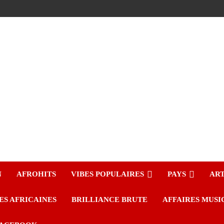
N
AFROHITS
VIBES POPULAIRES
PAYS
ART
ES AFRICAINES
BRILLIANCE BRUTE
AFFAIRES MUSI