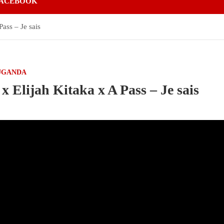
ACEBOOK
ass – Je sais
UGANDA
 Elijah Kitaka x A Pass – Je sais