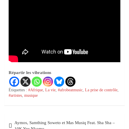
Répartir les vibrations
Étiquettes :
#Afrique
,
La vie
,
#afrobeatmusic
,
La prise de contrôle
,
#artistes
,
musique
Aymos, Samthing Soweto et Mas Musiq Feat. Sha Sha –
10K Yey.Nkomo