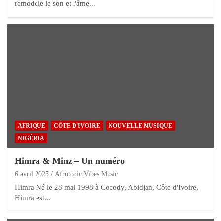
remodele le son et l'âme...
AFRIQUE
CÔTE D'IVOIRE
NOUVELLE MUSIQUE
NIGÉRIA
Himra & Minz – Un numéro
6 avril 2025
Afrotonic Vibes Music
Himra Né le 28 mai 1998 à Cocody, Abidjan, Côte d'Ivoire,
Himra est...