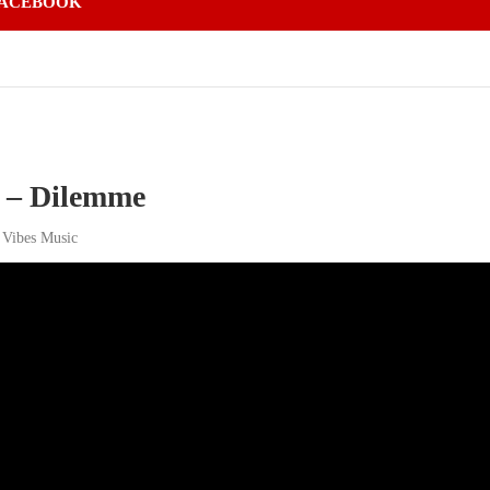
ACEBOOK
o – Dilemme
 Vibes Music