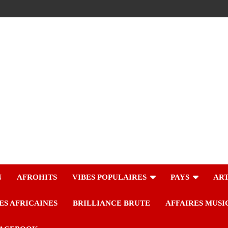
N
AFROHITS
VIBES POPULAIRES
PAYS
ART
ES AFRICAINES
BRILLIANCE BRUTE
AFFAIRES MUSI