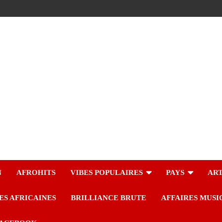
N
AFROHITS
VIBES POPULAIRES
PAYS
ART
ES AFRICAINES
BRILLIANCE BRUTE
AFFAIRES MUSI