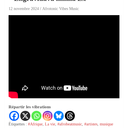
12 novembre 2024
Afrotonic Vibes Music
Répartir les vibrations
Étiquettes :
#Afrique
,
La vie
,
#afrobeatmusic
,
#artistes
,
musique