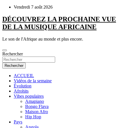
Passer
Vendredi 7 août 2026
au
contenu
DÉCOUVREZ LA PROCHAINE VUE
DE LA MUSIQUE AFRICAINE
Le son de l'Afrique au monde et plus encore.
Rechercher
Rechercher
ACCUEIL
Vidéos de la semaine
Évolution
Afrohits
Vibes populaires
Amapiano
Bongo Flava
Maison Afro
Hip Hop
Pays
Angola