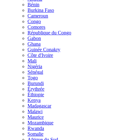
Bénin
Burkina Faso
Cameroun
Congo
Comores
République du Congo
Gabon
Ghana
Guinée Conakry
Côte d'Ivoire
Mali
Nigéria
Sénégal
Togo
Burundi
Érythrée
Éthiopie
Kenya
Madagascar
Malawi
Maurice
Mozambique
Rwanda
Somalie
Afrique du Sud