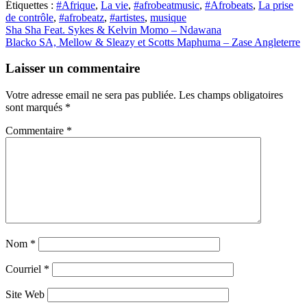
Étiquettes :
#Afrique
,
La vie
,
#afrobeatmusic
,
#Afrobeats
,
La prise
de contrôle
,
#afrobeatz
,
#artistes
,
musique
Navigation
Sha Sha Feat. Sykes & Kelvin Momo – Ndawana
Blacko SA, Mellow & Sleazy et Scotts Maphuma – Zase Angleterre
des
postes
Laisser un commentaire
Votre adresse email ne sera pas publiée.
Les champs obligatoires
sont marqués
*
Commentaire
*
Nom
*
Courriel
*
Site Web