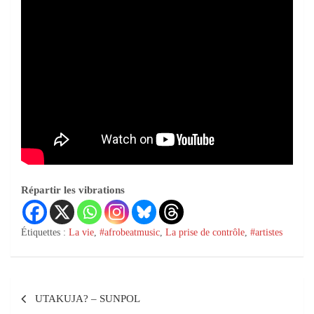
Répartir les vibrations
Étiquettes :
La vie
,
#afrobeatmusic
,
La prise de contrôle
,
#artistes
UTAKUJA? – SUNPOL