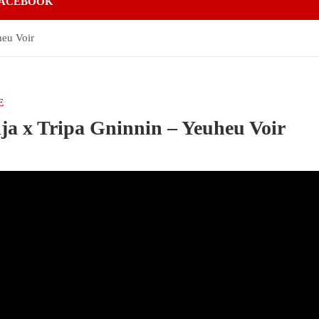
ACEBOOK
heu Voir
E
ja x Tripa Gninnin – Yeuheu Voir