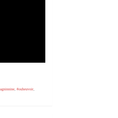
pagninnine
,
#ouheuvoir
,