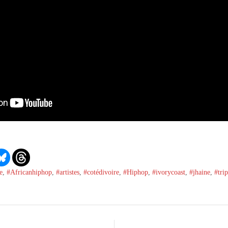
e
,
#Africanhiphop
,
#artistes
,
#cotédivoire
,
#Hiphop
,
#ivorycoast
,
#jhaine
,
#tri