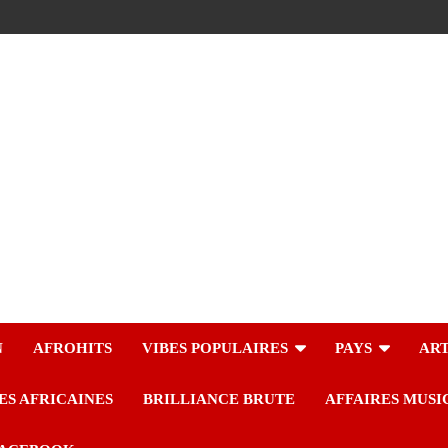
N
AFROHITS
VIBES POPULAIRES
PAYS
ART
ES AFRICAINES
BRILLIANCE BRUTE
AFFAIRES MUSI