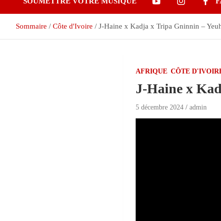
SOUMETTRE VOTRE MUSIQUE
F
Sommaire
Côte d'Ivoire
J-Haine x Kadja x Tripa Gninnin – Yeu
AFRIQUE
CÔTE D'IVOIR
J-Haine x Kad
5 décembre 2024
admin