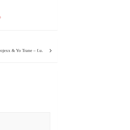
e
rojexx & Yo Trane – f.u.