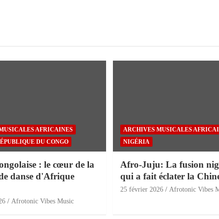
MUSICALES AFRICAINES
ARCHIVES MUSICALES AFRICA
ÉPUBLIQUE DU CONGO
NIGÉRIA
golaise : le cœur de la
Afro-Juju: La fusion nig
de danse d'Afrique
qui a fait éclater la Chin
25 février 2026
Afrotonic Vibes 
26
Afrotonic Vibes Music