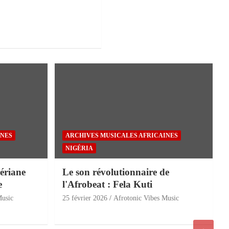
INES
ARCHIVES MUSICALES AFRICAINES
NIGÉRIA
ériane
Le son révolutionnaire de
e
l'Afrobeat : Fela Kuti
Music
25 février 2026
Afrotonic Vibes Music