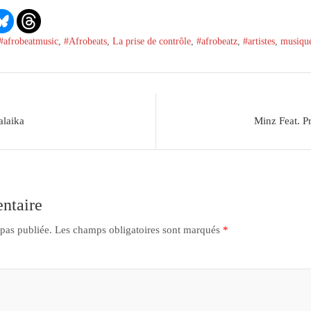
#afrobeatmusic
,
#Afrobeats
,
La prise de contrôle
,
#afrobeatz
,
#artistes
,
musiqu
alaika
Minz Feat. P
ntaire
 pas publiée.
Les champs obligatoires sont marqués
*