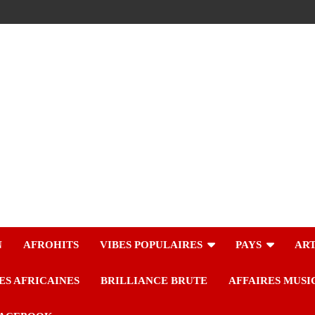
N
AFROHITS
VIBES POPULAIRES
PAYS
ART
ES AFRICAINES
BRILLIANCE BRUTE
AFFAIRES MUSI