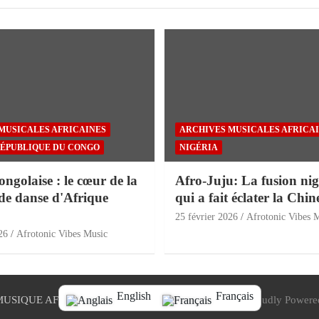
MUSICALES AFRICAINES
ARCHIVES MUSICALES AFRICA
ÉPUBLIQUE DU CONGO
NIGÉRIA
golaise : le cœur de la
Afro-Juju: La fusion nig
de danse d'Afrique
qui a fait éclater la Chin
25 février 2026
Afrotonic Vibes 
26
Afrotonic Vibes Music
English
Français
MUSIQUE AFRICAINE
Thème par:
Thème Cheval
Proudly Powere