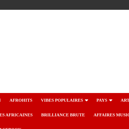
N
AFROHITS
VIBES POPULAIRES
PAYS
ART
ES AFRICAINES
BRILLIANCE BRUTE
AFFAIRES MUSI