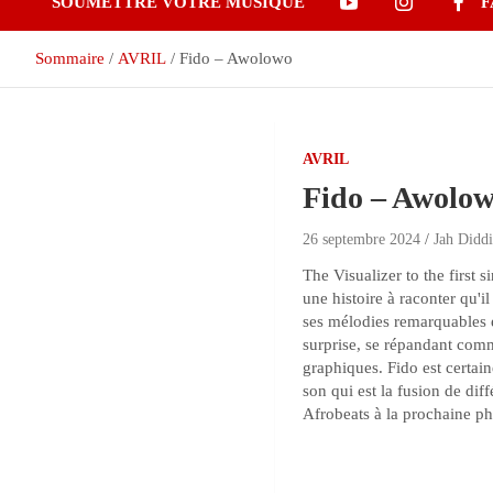
SOUMETTRE VOTRE MUSIQUE
F
Sommaire
AVRIL
Fido – Awolowo
AVRIL
Fido – Awolo
26 septembre 2024
Jah Didd
The Visualizer to the firs
une histoire à raconter qu'i
ses mélodies remarquables e
surprise, se répandant comme
graphiques. Fido est certai
son qui est la fusion de dif
Afrobeats à la prochaine pha