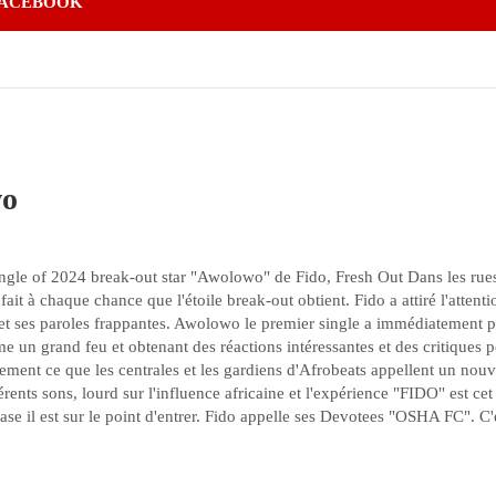
ACEBOOK
wo
i
t single of 2024 break-out star "Awolowo" de Fido, Fresh Out Dans les 
l fait à chaque chance que l'étoile break-out obtient. Fido a attiré l'atte
t ses paroles frappantes. Awolowo le premier single a immédiatement pr
 un grand feu et obtenant des réactions intéressantes et des critiques po
nement ce que les centrales et les gardiens d'Afrobeats appellent un nouv
férents sons, lourd sur l'influence africaine et l'expérience "FIDO" est c
se il est sur le point d'entrer. Fido appelle ses Devotees "OSHA FC". C'e