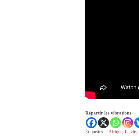
Répartir les vibrations
Étiquettes :
#Afrique
,
La vie
,