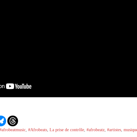
#afrobeatmusic
,
#Afrobeats
,
La prise de contrôle
,
#afrobeatz
,
#artistes
,
musiqu