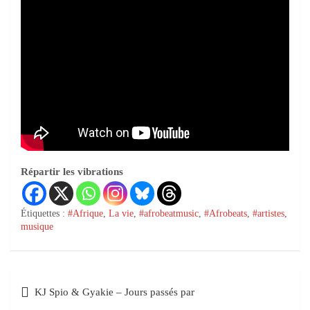
Répartir les vibrations
Étiquettes :
#Afrique
,
La vie
,
#afrobeatmusic
,
#Afrobeats
,
#artistes
,
musique
KJ Spio & Gyakie – Jours passés par