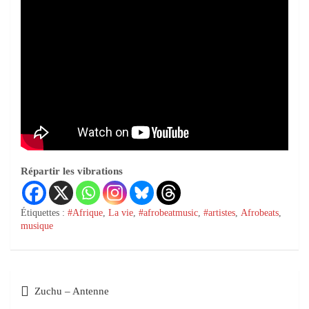
Répartir les vibrations
Étiquettes :
#Afrique
,
La vie
,
#afrobeatmusic
,
#artistes
,
Afrobeats
,
musique
Zuchu – Antenne