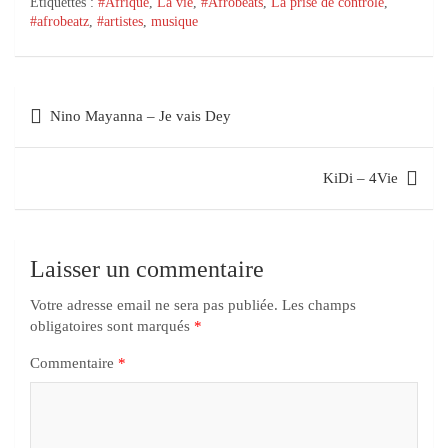
Étiquettes :
#Afrique
,
La vie
,
#Afrobeats
,
La prise de contrôle
,
#afrobeatz
,
#artistes
,
musique
Nino Mayanna – Je vais Dey
KiDi – 4Vie
Laisser un commentaire
Votre adresse email ne sera pas publiée.
Les champs
obligatoires sont marqués
*
Commentaire
*