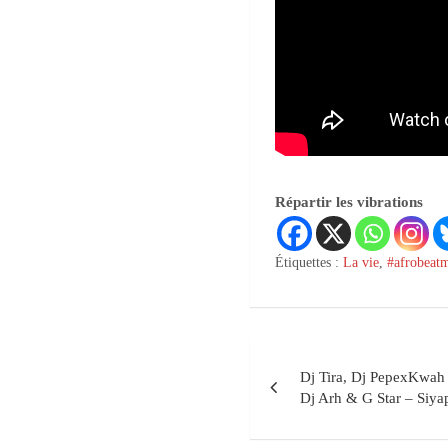
Répartir les vibrations
Étiquettes :
La vie
,
#afrobeat
Dj Tira, Dj PepexKwah 
Dj Arh & G Star – Siya