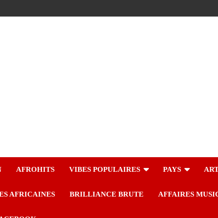
N
AFROHITS
VIBES POPULAIRES
PAYS
ART
ES AFRICAINES
BRILLIANCE BRUTE
AFFAIRES MUSI