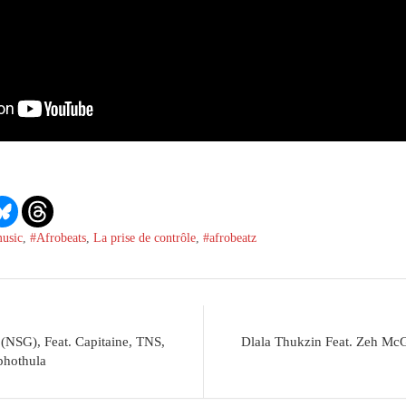
music
,
#Afrobeats
,
La prise de contrôle
,
#afrobeatz
(NSG), Feat. Capitaine, TNS,
Dlala Thukzin Feat. Zeh Mc
phothula