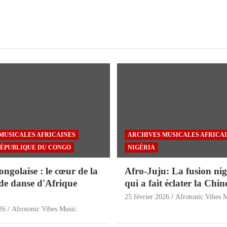
MUSICALES AFRICAINES
ARCHIVES MUSICALES AFRICA
ÉPUBLIQUE DU CONGO
NIGÉRIA
golaise : le cœur de la
Afro-Juju: La fusion nig
de danse d'Afrique
qui a fait éclater la Chin
25 février 2026
Afrotonic Vibes 
26
Afrotonic Vibes Music