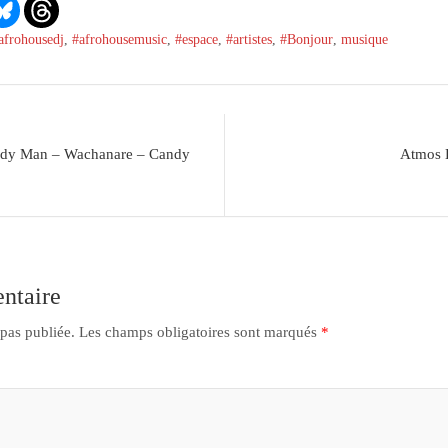
afrohousedj
,
#afrohousemusic
,
#espace
,
#artistes
,
#Bonjour
,
musique
ndy Man – Wachanare – Candy
Atmos 
ntaire
 pas publiée.
Les champs obligatoires sont marqués
*