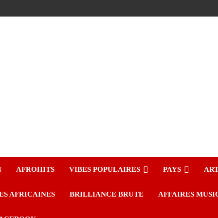
N
AFROHITS
VIBES POPULAIRES
PAYS
ART
ES AFRICAINES
BRILLIANCE BRUTE
AFFAIRES MUSI