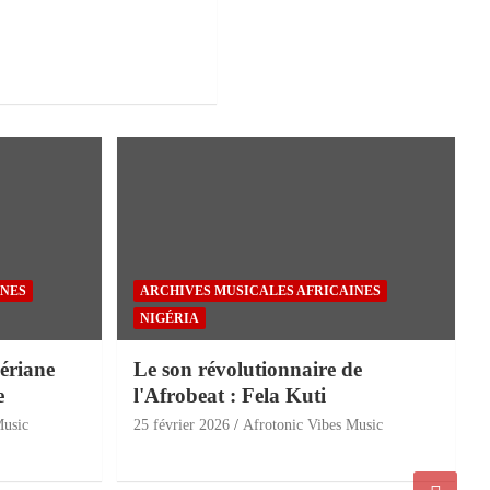
INES
ARCHIVES MUSICALES AFRICAINES
NIGÉRIA
ériane
Le son révolutionnaire de
e
l'Afrobeat : Fela Kuti
Music
25 février 2026
Afrotonic Vibes Music