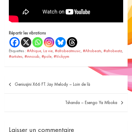
Répartir les vibrations
Étiquettes :
#Afrique
,
La vie
,
#afrobeatmusic
,
#Afrobeats
,
#afrobeatz
,
#artistes
,
#innossb
,
#pole
,
#Vickyym
Geniusjini X66 FT. Jay Melody – Loin de là
Tshanda – Esengo Ya Mboka
Laisser un commentaire