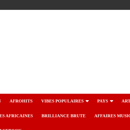
N
AFROHITS
VIBES POPULAIRES
PAYS
ART
ES AFRICAINES
BRILLIANCE BRUTE
AFFAIRES MUSI