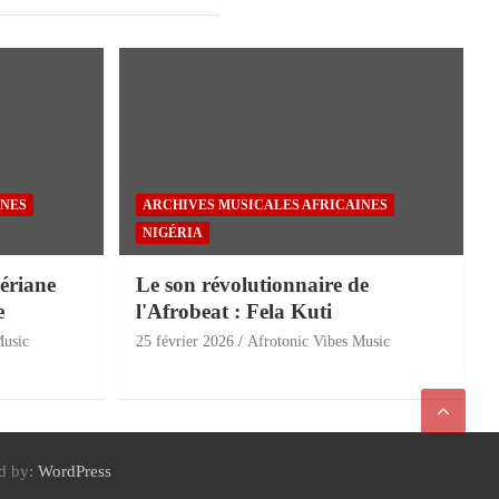
INES
ARCHIVES MUSICALES AFRICAINES
NIGÉRIA
ériane
Le son révolutionnaire de
e
l'Afrobeat : Fela Kuti
Music
25 février 2026
Afrotonic Vibes Music
d by:
WordPress