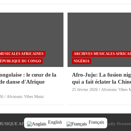
MUSICALES AFRICAINES
ARCHIVES MUSICALES AFRICA
ÉPUBLIQUE DU CONGO
NIGÉRIA
golaise : le cœur de la
Afro-Juju: La fusion nig
de danse d'Afrique
qui a fait éclater la Chin
25 février 2026
Afrotonic Vibes 
26
Afrotonic Vibes Music
English
Français
MUSIQUE AFRICAINE
Thème par:
Thème Cheval
Proudly Powere