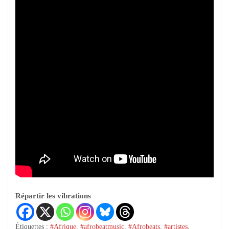
Répartir les vibrations
Étiquettes :
#Afrique
,
#afrobeatmusic
,
#Afrobeats
,
#artistes
,