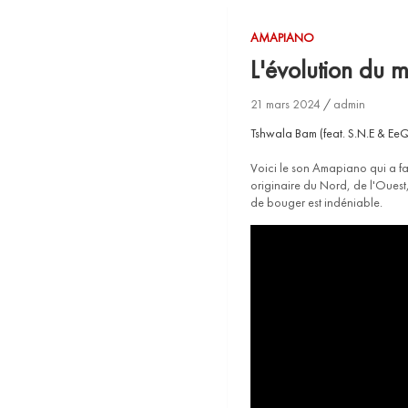
AMAPIANO
L'évolution du 
21 mars 2024
admin
Tshwala Bam (feat. S.N.E & Ee
Voici le son Amapiano qui a fa
originaire du Nord, de l'Ouest,
de bouger est indéniable.