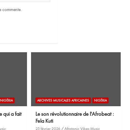
 je commente.
NIGÉRIA
ARCHIVES MUSICALES AFRICAINES
NIGÉRIA
 qui a fait
Le son révolutionnaire de l'Afrobeat :
Fela Kuti
usic
25 février 2026
Afrotonic Vibes Music