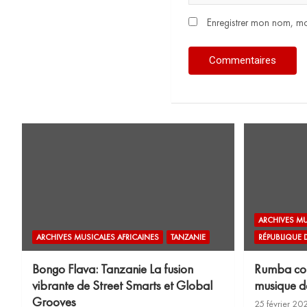
Enregistrer mon nom, mo
ARCHIVES MU
ARCHIVES MUSICALES AFRICAINES
TANZANIE
RÉPUBLIQUE
Bongo Flava: Tanzanie La fusion
Rumba cong
vibrante de Street Smarts et Global
musique de
Grooves
25 février 20