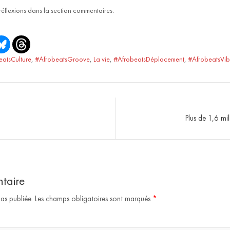
 réflexions dans la section commentaires.
eatsCulture
,
#AfrobeatsGroove
,
La vie
,
#AfrobeatsDéplacement
,
#AfrobeatsVib
Plus de 1,6 mil
taire
as publiée.
Les champs obligatoires sont marqués
*