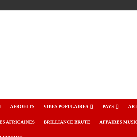
N
AFROHITS
VIBES POPULAIRES
PAYS
ART
ES AFRICAINES
BRILLIANCE BRUTE
AFFAIRES MUSI