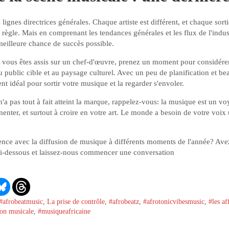
lignes directrices générales. Chaque artiste est différent, et chaque sorti
a règle. Mais en comprenant les tendances générales et les flux de l'ind
eilleure chance de succès possible.
e vous êtes assis sur un chef-d'œuvre, prenez un moment pour considére
au public cible et au paysage culturel. Avec un peu de planification et 
t idéal pour sortir votre musique et la regarder s'envoler.
n'a pas tout à fait atteint la marque, rappelez-vous: la musique est un v
menter, et surtout à croire en votre art. Le monde a besoin de votre voix
ence avec la diffusion de musique à différents moments de l'année? Ave
i-dessous et laissez-nous commencer une conversation
#afrobeatmusic
,
La prise de contrôle
,
#afrobeatz
,
#afrotonicvibesmusic
,
#les af
on musicale
,
#musiqueafricaine