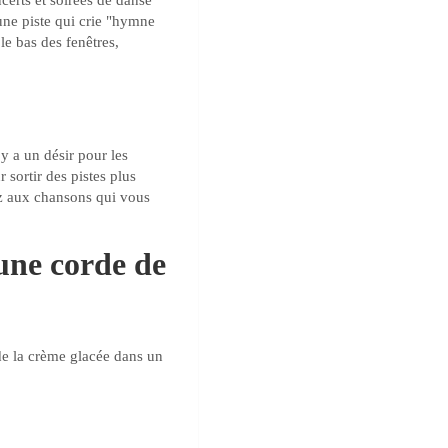
ncerts et soirées de danse
 une piste qui crie "hymne
le bas des fenêtres,
y a un désir pour les
 sortir des pistes plus
ez aux chansons qui vous
une corde de
de la crème glacée dans un