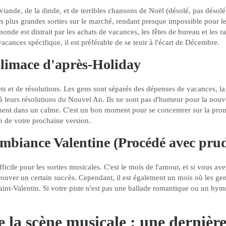
iande, de la dinde, et de terribles chansons de Noël (désolé, pas désolé)
rs plus grandes sorties sur le marché, rendant presque impossible pour le
monde est distrait par les achats de vacances, les fêtes de bureau et les
acances spécifique, il est préférable de se tenir à l'écart de Décembre.
 limace d'après-Holiday
ets et de résolutions. Les gens sont séparés des dépenses de vacances, 
 à leurs résolutions du Nouvel An. Ils ne sont pas d'humeur pour la nouve
ment dans un calme. C'est un bon moment pour se concentrer sur la prom
on de votre prochaine version.
ambiance Valentine (Procédé avec pru
fficile pour les sorties musicales. C'est le mois de l'amour, et si vous a
rouver un certain succès. Cependant, il est également un mois où les gen
aint-Valentin. Si votre piste n'est pas une ballade romantique ou un hymn
 la scène musicale : une dernièr