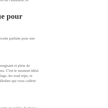
 de l'industrie, et
ue pour
 recette parfaite pour une
nergisant et plein de
ions. C'est le moment idéal
age, les road trips, et
élodies qui vous collent