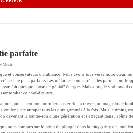
ACEBOOK
tie parfaite
es Music
ique et conservateurs d'ambiance. Nous avons tous versé notre cœur, no
créer cette piste parfaite. Les mélodies sont serrées, les paroles ont frap
 juste fait quelque chose de génial" énergie. Mais alors, le vrai travail 
isser tomber ce chef-d'œuvre.
e la musique est comme un rollercoaster ride à travers un magasin de bonb
us voulez juste attraper tous les ours gommés à la fois. Mais le timing est
son devenant la bande-son d'une génération et s'effaçant dans l'abîme de
que nous sommes sur le point de plonger dans la nitty-gritty des meilleu