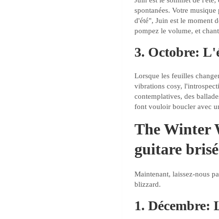
Juin est le sommet de l'été,
spontanées. Votre musique pe
d'été", Juin est le moment d
pompez le volume, et chan
3. Octobre: L'
Lorsque les feuilles changen
vibrations cosy, l'introspec
contemplatives, des ballade
font vouloir boucler avec une
The Winter 
guitare bris
Maintenant, laissez-nous p
blizzard.
1. Décembre: 