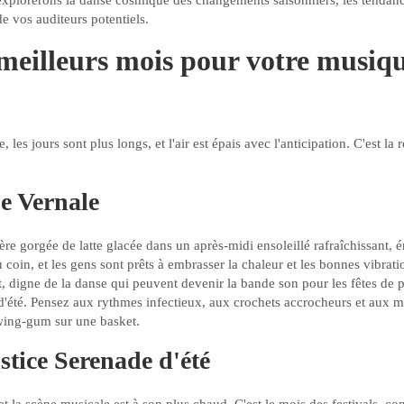
explorerons la danse cosmique des changements saisonniers, les tendances
de vos auditeurs potentiels.
 meilleurs mois pour votre musiq
e, les jours sont plus longs, et l'air est épais avec l'anticipation. C'est la
e Vernale
e gorgée de latte glacée dans un après-midi ensoleillé rafraîchissant, é
u coin, et les gens sont prêts à embrasser la chaleur et les bonnes vibrat
t, digne de la danse qui peuvent devenir la bande son pour les fêtes de pl
 d'été. Pensez aux rythmes infectieux, aux crochets accrocheurs et aux m
wing-gum sur une basket.
lstice Serenade d'été