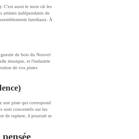
. C'est aussi le mois où les
s artistes indépendants de
 rassemblements familiaux. À
la gueule de bois du Nouvel
lle musique, et l'industrie
otion de vos pistes
dence)
vez une piste qui correspond
s sont concentrés sur les
e de rupture, il pourrait se
e pensée