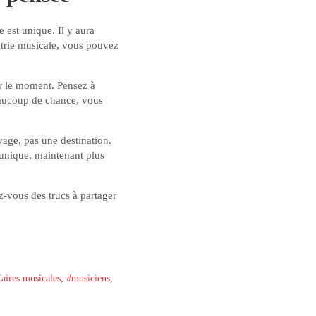
e est unique. Il y aura
ustrie musicale, vous pouvez
r le moment. Pensez à
beaucoup de chance, vous
oyage, pas une destination.
 unique, maintenant plus
z-vous des trucs à partager
faires musicales
,
#musiciens
,