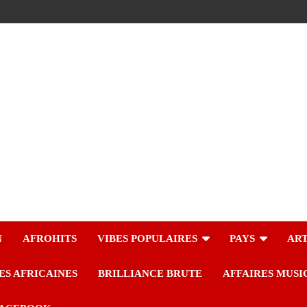
N
AFROHITS
VIBES POPULAIRES
PAYS
ART
ES AFRICAINES
BRILLIANCE BRUTE
AFFAIRES MUSI