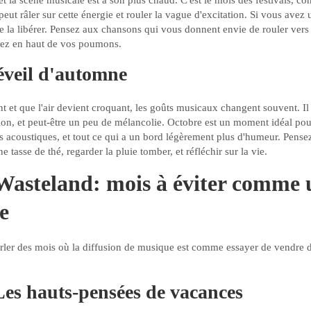
 et la scène musicale est à son plus chaud. C'est le mois des festivals, co
ut râler sur cette énergie et rouler la vague d'excitation. Si vous avez
e la libérer. Pensez aux chansons qui vous donnent envie de rouler vers 
tez en haut de vos poumons.
éveil d'automne
t et que l'air devient croquant, les goûts musicaux changent souvent. Il 
tion, et peut-être un peu de mélancolie. Octobre est un moment idéal pour
s acoustiques, et tout ce qui a un bord légèrement plus d'humeur. Pens
 tasse de thé, regarder la pluie tomber, et réfléchir sur la vie.
Wasteland: mois à éviter comme 
ée
arler des mois où la diffusion de musique est comme essayer de vendre 
Les hauts-pensées de vacances