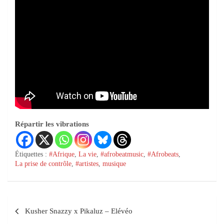
Répartir les vibrations
Étiquettes :
#Afrique
,
La vie
,
#afrobeatmusic
,
#Afrobeats
,
La prise de contrôle
,
#artistes
,
musique
Kusher Snazzy x Pikaluz – Elévéo