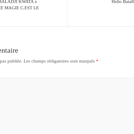
BALADJI KWATA x
Helio Batal
IE MAGIE C.EST LE
ntaire
 pas publiée.
Les champs obligatoires sont marqués
*