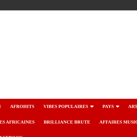
N
AFROHITS
VIBES POPULAIRES
PAYS
ART
ES AFRICAINES
BRILLIANCE BRUTE
AFFAIRES MUSI