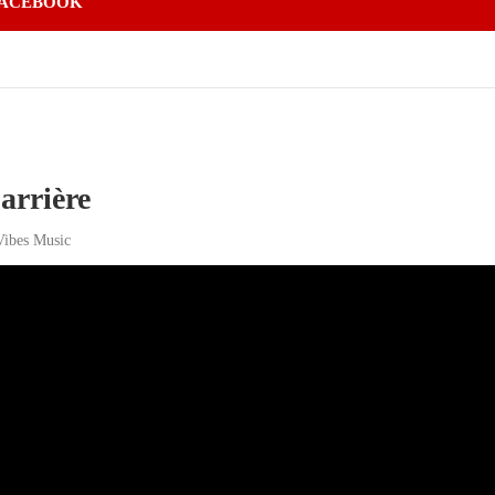
ACEBOOK
 arrière
Vibes Music