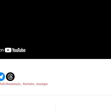
#afrobeatmusic
,
#artistes
,
musique