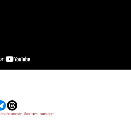
nicvibesmusic
,
#artistes
,
musique