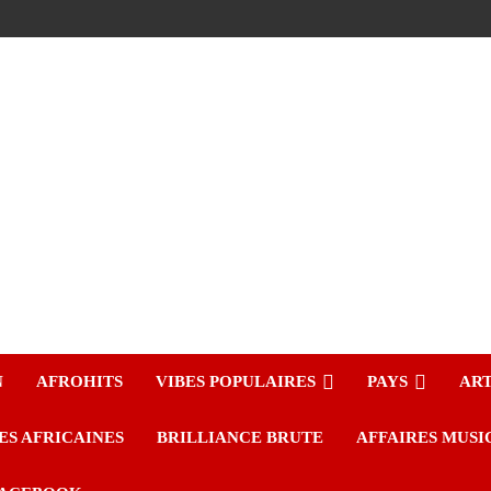
N
AFROHITS
VIBES POPULAIRES
PAYS
ART
ES AFRICAINES
BRILLIANCE BRUTE
AFFAIRES MUSI