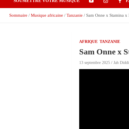
SOUMETTRE VOTRE MUSIQUE
F
Sommaire
Musique africaine
Tanzanie
Sam Onne x Stamina x 
AFRIQUE
TANZANIE
Sam Onne x S
13 septembre 2025
Jah Didd