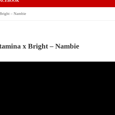
ACEBOOK
Bright – Nambie
tamina x Bright – Nambie
i