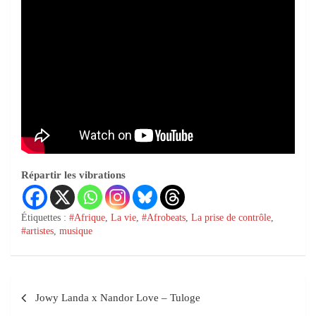
Répartir les vibrations
Étiquettes :
#Afrique
,
La vie
,
#Afrobeats
,
La prise de contrôle
,
#artistes
,
musique
Jowy Landa x Nandor Love – Tuloge