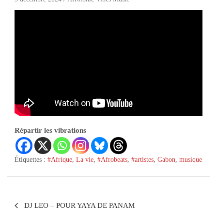
Répartir les vibrations
Étiquettes :
#Afrique
,
La vie
,
#Afrobeats
,
#artistes
,
Gabon
,
musique
DJ LEO – POUR YAYA DE PANAM