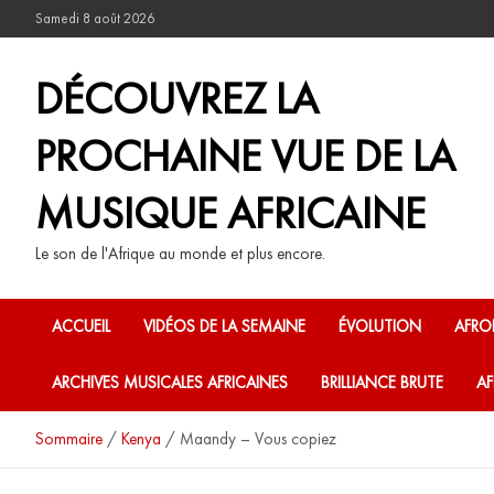
Samedi 8 août 2026
DÉCOUVREZ LA
PROCHAINE VUE DE LA
MUSIQUE AFRICAINE
Le son de l'Afrique au monde et plus encore.
ACCUEIL
VIDÉOS DE LA SEMAINE
ÉVOLUTION
AFRO
ARCHIVES MUSICALES AFRICAINES
BRILLIANCE BRUTE
AF
Sommaire
Kenya
Maandy – Vous copiez