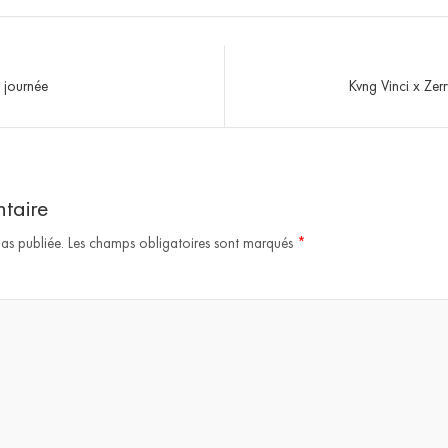
journée
Kvng Vinci x Ze
taire
as publiée.
Les champs obligatoires sont marqués
*