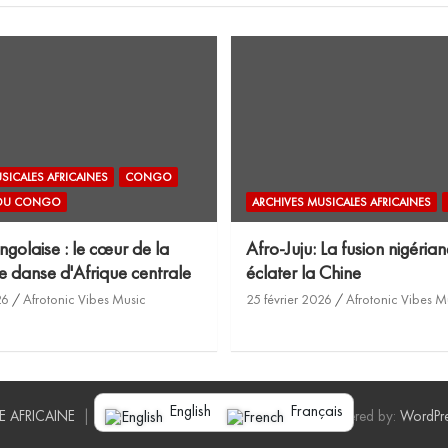
SICALES AFRICAINES
CONGO
 DU CONGO
ARCHIVES MUSICALES AFRICAINES
olaise : le cœur de la
Afro-Juju: La fusion nigériane
 danse d'Afrique centrale
éclater la Chine
26
Afrotonic Vibes Music
25 février 2026
Afrotonic Vibes M
English
Français
E AFRICAINE
Thème par:
Thème Cheval
Proudly Powered by:
WordPre