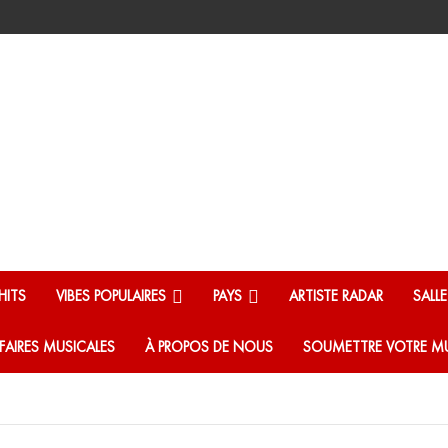
HITS
VIBES POPULAIRES
PAYS
ARTISTE RADAR
SALL
FAIRES MUSICALES
À PROPOS DE NOUS
SOUMETTRE VOTRE M