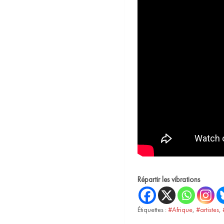
Répartir les vibrations
Étiquettes :
#Afrique
,
#artistes
,