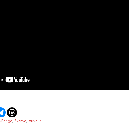
#Bongo
,
#kenya
,
musique