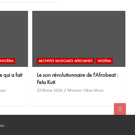
NIGÉRIA
ARCHIVES MUSICALES AFRICAINES
NIGÉRIA
 qui a fait
Le son révolutionnaire de l'Afrobeat :
Fela Kuti
usic
25 février 2026
Afrotonic Vibes Music
ss