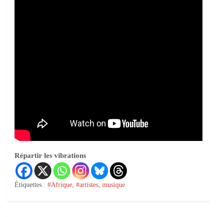
Répartir les vibrations
Étiquettes :
#Afrique
,
#artistes
,
musique