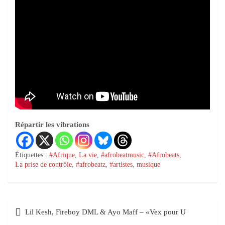
Répartir les vibrations
Étiquettes :
#Afrique
,
La vie
,
#afrobeatmusic
,
#Afrobeats
,
La prise de contrôle
,
#afrobeatz
,
#artistes
,
musique
Lil Kesh, Fireboy DML & Ayo Maff – «Vex pour U