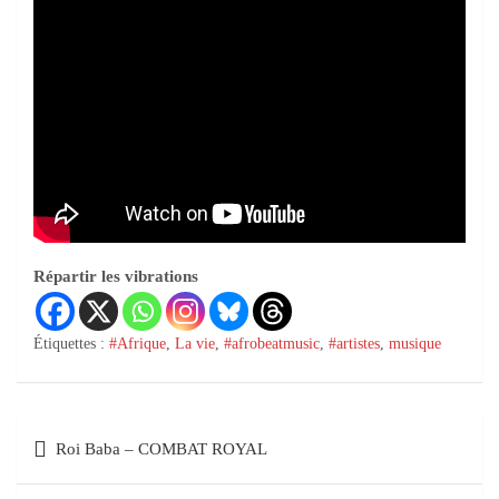
Répartir les vibrations
Étiquettes :
#Afrique
,
La vie
,
#afrobeatmusic
,
#artistes
,
musique
Roi Baba – COMBAT ROYAL