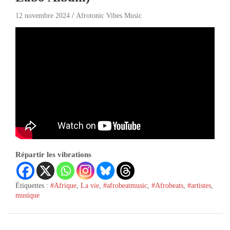
12 novembre 2024
Afrotonic Vibes Music
Répartir les vibrations
Étiquettes :
#Afrique
,
La vie
,
#afrobeatmusic
,
#Afrobeats
,
#artistes
,
musique