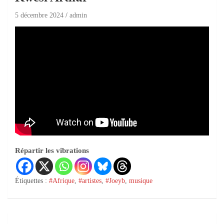
5 décembre 2024
admin
Répartir les vibrations
Étiquettes :
#Afrique
,
#artistes
,
#Joeyb
,
musique