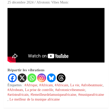
25 décembre 2024
Afrotonic Vibes Music
Répartir les vibrations
Étiquettes :
#Afrique
,
#Africain
,
#Africain
,
La vie
,
#afrobeatmusic
,
#Afrobeats
,
La prise de contrôle
,
#afrotonicvibesmusic
,
#artisteafricain
,
#lemeilleurdelamusiqueafricaine
,
#musiqueafricaine
,
Le meilleur de la musique africaine