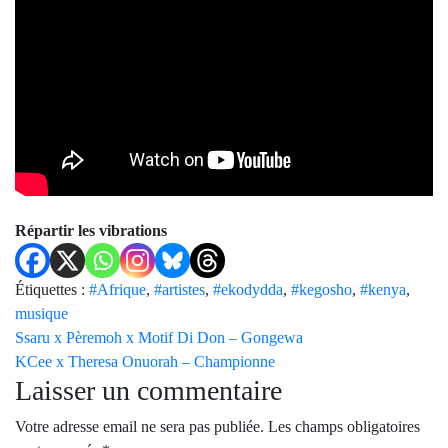
Répartir les vibrations
Étiquettes :
#Afrique
,
#artistes
,
#ekodydda
,
#kegosho
,
#kenya
,
musique
Navigation
Ssaru x Pèremoh x Motif Di Don – Gongewa
KCee x Theresa Onuorah – Championne
des
Laisser un commentaire
postes
Votre adresse email ne sera pas publiée.
Les champs obligatoires