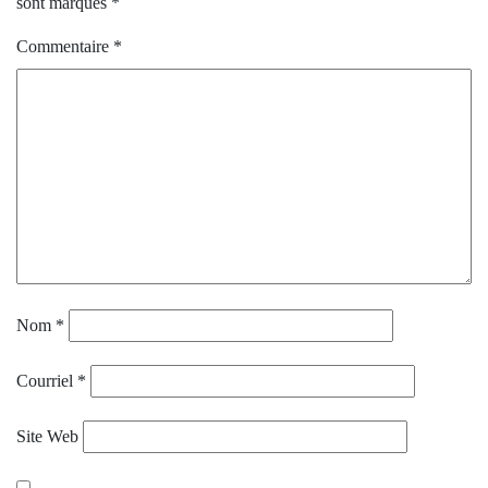
sont marqués
*
Commentaire
*
Nom
*
Courriel
*
Site Web