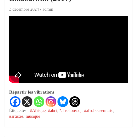
3 décembre 2024
admin
Répartir les vibrations
Étiquettes :
#Afrique
,
#abri
,
*afrohousedj
,
#afrohousemusic
,
#artistes
,
musique