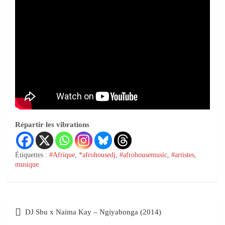
Répartir les vibrations
Étiquettes :
#Afrique
,
*afrohousedj
,
#afrohousemusic
,
#artistes
,
musique
DJ Sbu x Naima Kay – Ngiyabonga (2014)