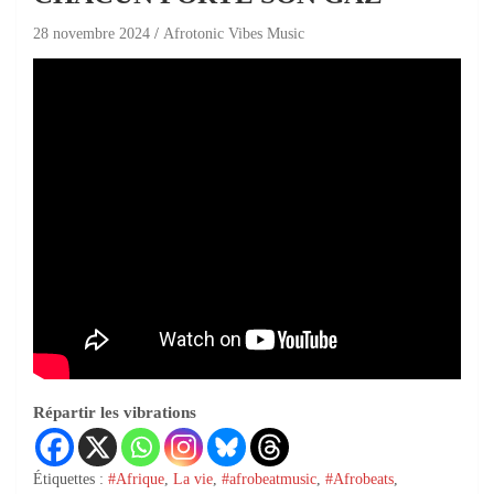
28 novembre 2024
Afrotonic Vibes Music
Répartir les vibrations
Étiquettes :
#Afrique
,
La vie
,
#afrobeatmusic
,
#Afrobeats
,