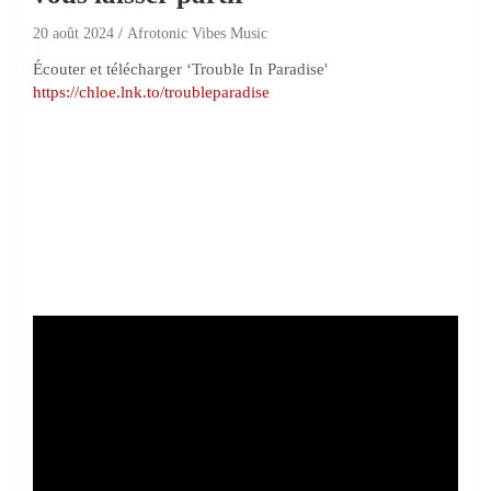
20 août 2024
Afrotonic Vibes Music
Écouter et télécharger ‘Trouble In Paradise'
https://chloe.lnk.to/troubleparadise